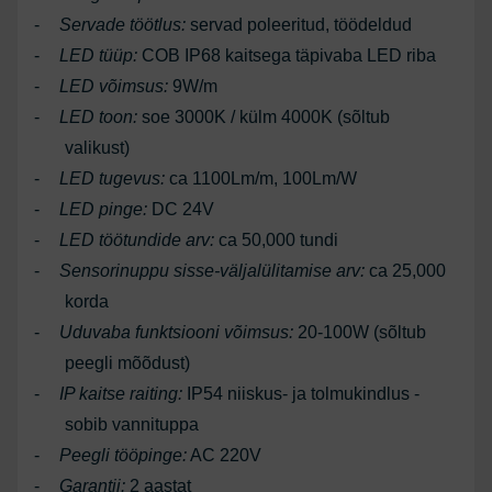
-
Servade töötlus:
servad poleeritud, töödeldud
-
LED tüüp:
COB IP68 kaitsega täpivaba LED riba
-
LED võimsus:
9W/m
-
LED toon:
soe 3000K / külm 4000K (sõltub
valikust)
-
LED tugevus:
ca 1100Lm/m, 100Lm/W
-
LED pinge:
DC 24V
-
LED töötundide arv:
ca 50,000 tundi
-
Sensorinuppu sisse-väljalülitamise arv:
ca 25,000
korda
-
Uduvaba funktsiooni võimsus:
20-100W (sõltub
peegli mõõdust)
-
IP kaitse raiting:
IP54 niiskus- ja tolmukindlus -
sobib vannituppa
-
Peegli tööpinge:
AC 220V
-
Garantii:
2 aastat