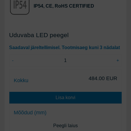
IP54, CE, RoHS CERTIFIED
Uduvaba LED peegel
Saadaval järeltellimisel. Tootmisaeg kuni 3 nädalat
-
+
484.00 EUR
Kokku
Lisa korvi
Mõõdud (mm)
Peegli laius