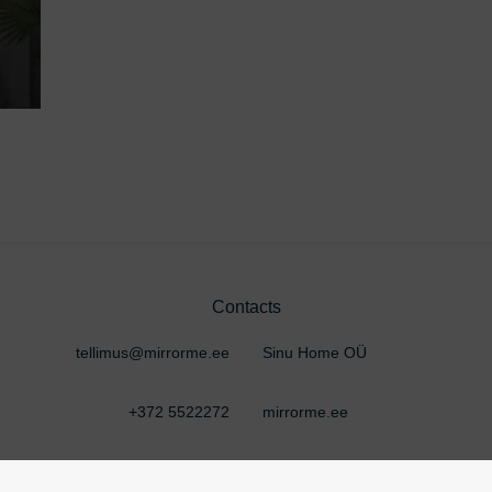
Contacts
tellimus@mirrorme.ee
Sinu Home OÜ
+372 5522272
mirrorme.ee
Estonia