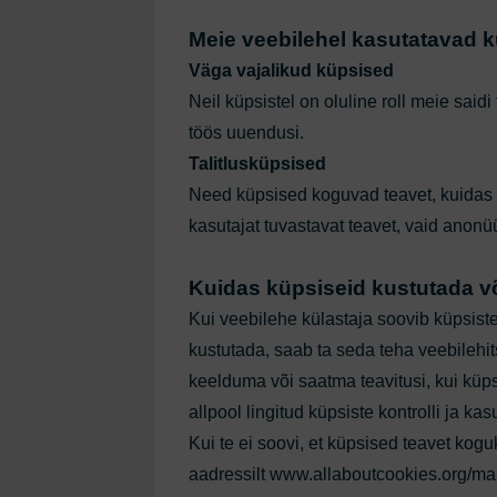
Meie veebilehel kasutatavad 
Väga vajalikud küpsised
Neil küpsistel on oluline roll meie said
töös uuendusi.
Talitlusküpsised
Need küpsised koguvad teavet, kuidas 
kasutajat tuvastavat teavet, vaid anon
Kuidas küpsiseid kustutada võ
Kui veebilehe külastaja soovib küpsist
kustutada, saab ta seda teha veebilehit
keelduma või saatma teavitusi, kui küpsi
allpool lingitud küpsiste kontrolli ja 
Kui te ei soovi, et küpsised teavet kog
aadressilt
www.allaboutcookies.org/m