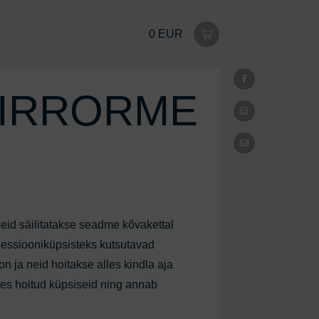
0 EUR
IRRORME
eid säilitatakse seadme kõvakettal
 Sessiooniküpsisteks kutsutavad
on ja neid hoitakse alles kindla aja
lles hoitud küpsiseid ning annab