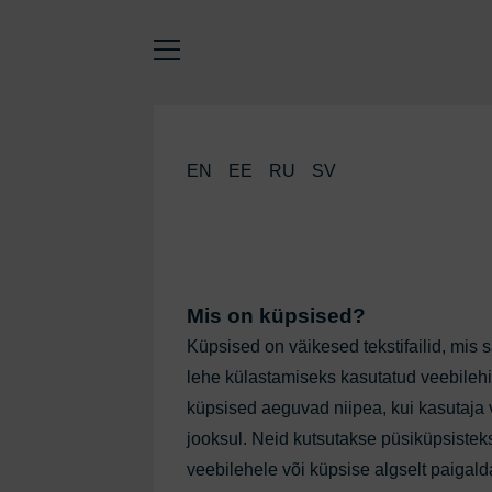
EN
EE
RU
SV
Mis on küpsised?
Küpsised on väikesed tekstifailid, mis
lehe külastamiseks kasutatud veebilehi
küpsised aeguvad niipea, kui kasutaja ve
jooksul. Neid kutsutakse püsiküpsisteks
veebilehele või küpsise algselt paigald