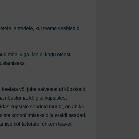
igetele lehtedele, kui teeme veebisaidi
ud mõni viga. Me ei kogu otsest
iustamiseks.
 keelata või juba salvestatud küpsiseid
ga nõustuma, kõigist küpsistest
 kuidas küpsiste seadeid muuta, on abiks
iste kontrollimiseks olla eraldi seaded.
damise kohta leiate rohkem teavet