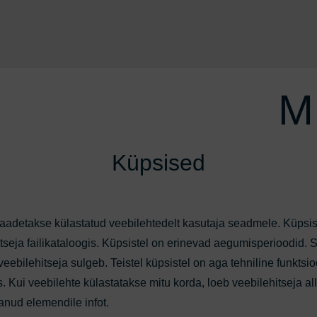
M
Küpsised
 saadetakse külastatud veebilehtedelt kasutaja seadmele. Küpsis
tseja failikataloogis. Küpsistel on erinevad aegumisperioodid.
ebilehitseja sulgeb. Teistel küpsistel on aga tehniline funktsio
. Kui veebilehte külastatakse mitu korda, loeb veebilehitseja a
anud elemendile infot.