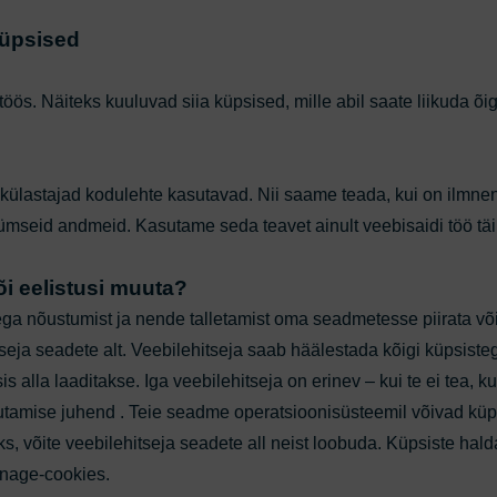
küpsised
i töös. Näiteks kuuluvad siia küpsised, mille abil saate liikuda õ
külastajad kodulehte kasutavad. Nii saame teada, kui on ilmnen
üümseid andmeid. Kasutame seda teavet ainult veebisaidi töö tä
i eelistusi muuta?
ega nõustumist ja nende talletamist oma seadmetesse piirata või
seja seadete alt. Veebilehitseja saab häälestada kõigi küpsiste
s alla laaditakse. Iga veebilehitseja on erinev – kui te ei tea,
kasutamise juhend . Teie seadme operatsioonisüsteemil võivad küps
uks, võite veebilehitseja seadete all neist loobuda. Küpsiste hal
anage-cookies
.